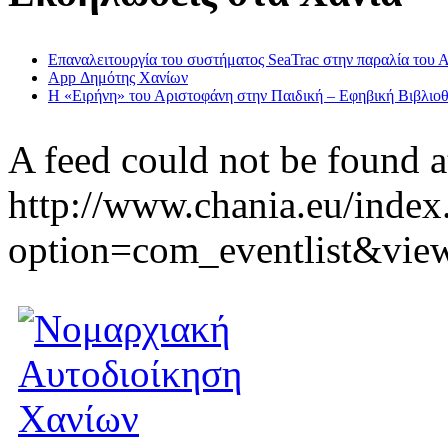
Επαναλειτουργία του συστήματος SeaTrac στην παραλία του 
App Δημότης Χανίων
Η «Ειρήνη» του Αριστοφάνη στην Παιδική – Εφηβική Βιβλιοθ
A feed could not be found a
http://www.chania.eu/index
option=com_eventlist&vie