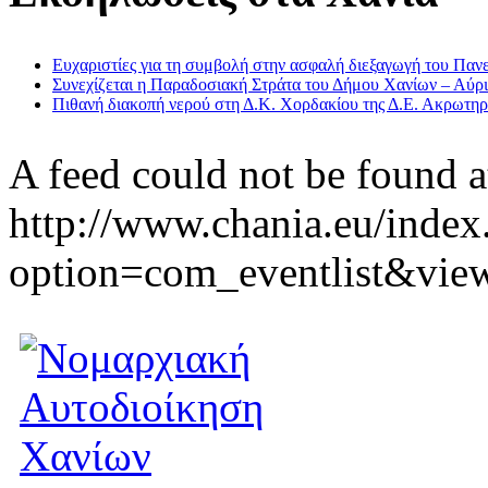
Ευχαριστίες για τη συμβολή στην ασφαλή διεξαγωγή του Παν
Συνεχίζεται η Παραδοσιακή Στράτα του Δήμου Χανίων – Αύριο
Πιθανή διακοπή νερού στη Δ.Κ. Χορδακίου της Δ.Ε. Ακρωτηρ
A feed could not be found a
http://www.chania.eu/index
option=com_eventlist&vie