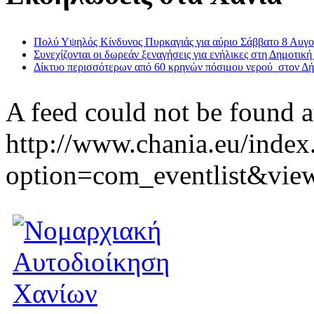
Πολύ Υψηλός Κίνδυνος Πυρκαγιάς για αύριο Σάββατο 8 Αυγ
Συνεχίζονται οι δωρεάν ξεναγήσεις για ενήλικες στη Δημοτική
Δίκτυο περισσότερων από 60 κρηνών πόσιμου νερού στον Δ
A feed could not be found a
http://www.chania.eu/index
option=com_eventlist&vie