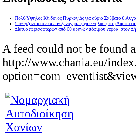
Πολύ Υψηλός Κίνδυνος Πυρκαγιάς για αύριο Σάββατο 8 Αυγ
Συνεχίζονται οι δωρεάν ξεναγήσεις για ενήλικες στη Δημοτική
Δίκτυο περισσότερων από 60 κρηνών πόσιμου νερού στον Δ
A feed could not be found a
http://www.chania.eu/index
option=com_eventlist&vie