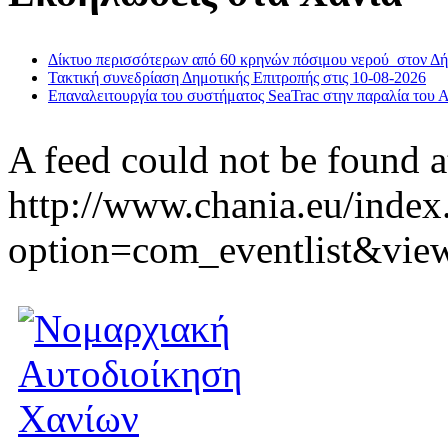
Δίκτυο περισσότερων από 60 κρηνών πόσιμου νερού στον Δ
Τακτική συνεδρίαση Δημοτικής Επιτροπής στις 10-08-2026
Επαναλειτουργία του συστήματος SeaTrac στην παραλία του 
A feed could not be found a
http://www.chania.eu/index
option=com_eventlist&vie