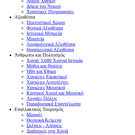
Νομός Χανίων
Δήμοι του Νομού
Χρηστικές Πληροφορίες
Αξιοθέατα
Πολιτιστικοί Χώροι
Φυσικά Αξιοθέατα
Ιστορικά Μνημεία
Μουσεία
Αρχαιολογικά Αξιοθέατα
Θρησκευτικά Αξιοθέατα
Άνθρωποι και Πολιτισμός
Χανιά: 5.000 Χρόνια Ιστορία
Μύθοι και Θρύλοι
Ήθη και Έθιμα
Χανιώτες Εικαστικοί
Χανιώτες Λογοτέχνες
Χανιώτες Μουσικοί
Κρητικοί Χοροί και Μουσική
Αρχαίες Πόλεις
Παραδοσιακά Επαγγέλματα
Εναλλακτικός Τουρισμός
Μορφές
Θεσμικά Κείμενα
Σκέψεις - Απόψεις
Διαδρομές στα Χανιά