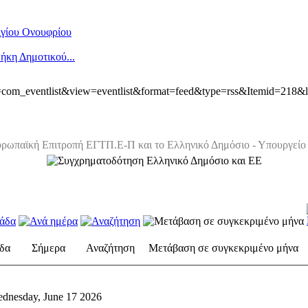
Αγίου Ονουφρίου
ήκη Δημοτικού...
ion=com_eventlist&view=eventlist&format=feed&type=rss&Itemid=218&
ρωπαϊκή Επιτροπή ΕΓΤΠ.Ε-Π και το Ελληνικό Δημόσιο - Υπουργείο 
δα
Σήμερα
Αναζήτηση
Μετάβαση σε συγκεκριμένο μήνα
dnesday, June 17 2026