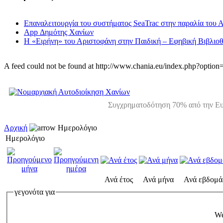
Επαναλειτουργία του συστήματος SeaTrac στην παραλία του 
App Δημότης Χανίων
Η «Ειρήνη» του Αριστοφάνη στην Παιδική – Εφηβική Βιβλιοθ
A feed could not be found at http://www.chania.eu/index.php?opt
Συγχρηματοδότηση 70% από την Ευ
Αρχική
Ημερολόγιο
Ημερολόγιο
Ανά έτος
Ανά μήνα
Ανά εβδομά
γεγονότα για
We