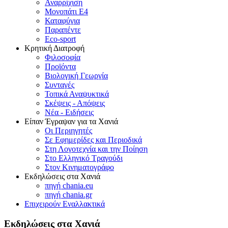
Αναρρίχιση
Μονοπάτι Ε4
Καταφύγια
Παραπέντε
Eco-sport
Κρητική Διατροφή
Φιλοσοφία
Προϊόντα
Βιολογική Γεωργία
Συνταγές
Τοπικά Αναψυκτικά
Σκέψεις - Απόψεις
Νέα - Ειδήσεις
Είπαν Έγραψαν για τα Χανιά
Οι Περιηγητές
Σε Εφημερίδες και Περιοδικά
Στη Λογοτεχνία και την Ποίηση
Στο Ελληνικό Τραγούδι
Στον Κινηματογράφο
Εκδηλώσεις στα Χανιά
πηγή chania.eu
πηγή chania.gr
Επιχειρούν Εναλλακτικά
Εκδηλώσεις στα Χανιά