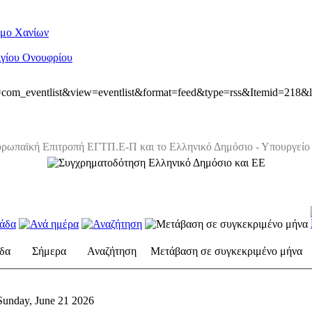
ήμο Χανίων
Αγίου Ονουφρίου
ion=com_eventlist&view=eventlist&format=feed&type=rss&Itemid=218&
ρωπαϊκή Επιτροπή ΕΓΤΠ.Ε-Π και το Ελληνικό Δημόσιο - Υπουργείο 
δα
Σήμερα
Αναζήτηση
Μετάβαση σε συγκεκριμένο μήνα
Sunday, June 21 2026