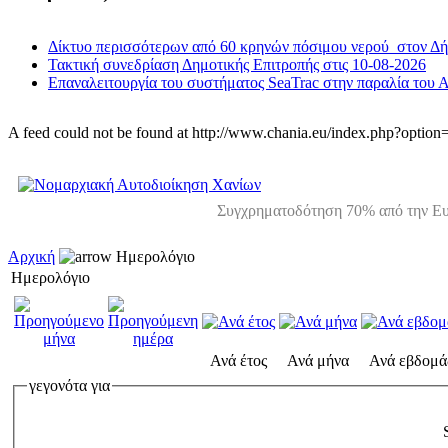
Δίκτυο περισσότερων από 60 κρηνών πόσιμου νερού στον Δ
Τακτική συνεδρίαση Δημοτικής Επιτροπής στις 10-08-2026
Επαναλειτουργία του συστήματος SeaTrac στην παραλία του 
A feed could not be found at http://www.chania.eu/index.php?opt
Συγχρηματοδότηση 70% από την Ευ
Αρχική
Ημερολόγιο
Ημερολόγιο
Ανά έτος
Ανά μήνα
Ανά εβδομά
γεγονότα για