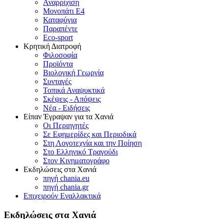
Αναρρίχιση
Μονοπάτι Ε4
Καταφύγια
Παραπέντε
Eco-sport
Κρητική Διατροφή
Φιλοσοφία
Προϊόντα
Βιολογική Γεωργία
Συνταγές
Τοπικά Αναψυκτικά
Σκέψεις - Απόψεις
Νέα - Ειδήσεις
Είπαν Έγραψαν για τα Χανιά
Οι Περιηγητές
Σε Εφημερίδες και Περιοδικά
Στη Λογοτεχνία και την Ποίηση
Στο Ελληνικό Τραγούδι
Στον Κινηματογράφο
Εκδηλώσεις στα Χανιά
πηγή chania.eu
πηγή chania.gr
Επιχειρούν Εναλλακτικά
Εκδηλώσεις στα Χανιά