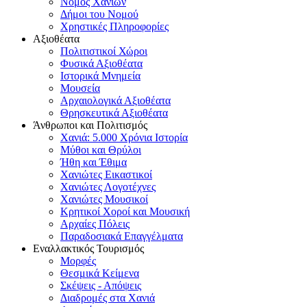
Νομός Χανίων
Δήμοι του Νομού
Χρηστικές Πληροφορίες
Αξιοθέατα
Πολιτιστικοί Χώροι
Φυσικά Αξιοθέατα
Ιστορικά Μνημεία
Μουσεία
Αρχαιολογικά Αξιοθέατα
Θρησκευτικά Αξιοθέατα
Άνθρωποι και Πολιτισμός
Χανιά: 5.000 Χρόνια Ιστορία
Μύθοι και Θρύλοι
Ήθη και Έθιμα
Χανιώτες Εικαστικοί
Χανιώτες Λογοτέχνες
Χανιώτες Μουσικοί
Κρητικοί Χοροί και Μουσική
Αρχαίες Πόλεις
Παραδοσιακά Επαγγέλματα
Εναλλακτικός Τουρισμός
Μορφές
Θεσμικά Κείμενα
Σκέψεις - Απόψεις
Διαδρομές στα Χανιά