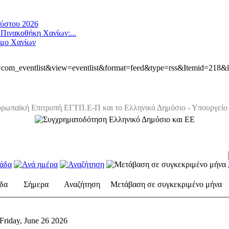
ούστου 2026
 Πινακοθήκη Χανίων:...
ήμο Χανίων
ion=com_eventlist&view=eventlist&format=feed&type=rss&Itemid=218&
ρωπαϊκή Επιτροπή ΕΓΤΠ.Ε-Π και το Ελληνικό Δημόσιο - Υπουργείο 
δα
Σήμερα
Αναζήτηση
Μετάβαση σε συγκεκριμένο μήνα
Friday, June 26 2026