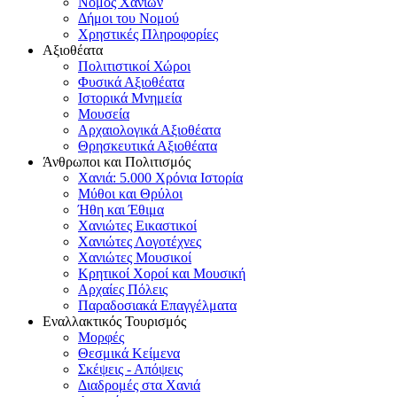
Νομός Χανίων
Δήμοι του Νομού
Χρηστικές Πληροφορίες
Αξιοθέατα
Πολιτιστικοί Χώροι
Φυσικά Αξιοθέατα
Ιστορικά Μνημεία
Μουσεία
Αρχαιολογικά Αξιοθέατα
Θρησκευτικά Αξιοθέατα
Άνθρωποι και Πολιτισμός
Χανιά: 5.000 Χρόνια Ιστορία
Μύθοι και Θρύλοι
Ήθη και Έθιμα
Χανιώτες Εικαστικοί
Χανιώτες Λογοτέχνες
Χανιώτες Μουσικοί
Κρητικοί Χοροί και Μουσική
Αρχαίες Πόλεις
Παραδοσιακά Επαγγέλματα
Εναλλακτικός Τουρισμός
Μορφές
Θεσμικά Κείμενα
Σκέψεις - Απόψεις
Διαδρομές στα Χανιά