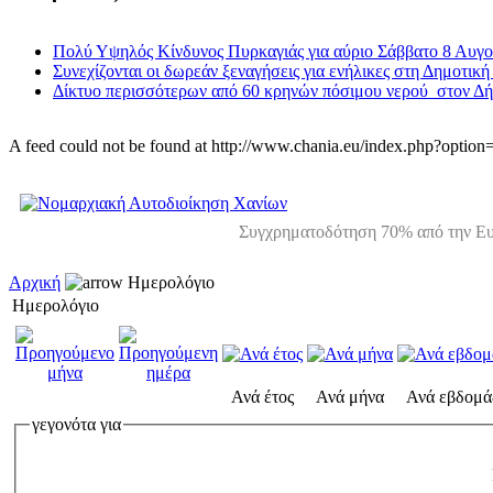
Πολύ Υψηλός Κίνδυνος Πυρκαγιάς για αύριο Σάββατο 8 Αυγ
Συνεχίζονται οι δωρεάν ξεναγήσεις για ενήλικες στη Δημοτική
Δίκτυο περισσότερων από 60 κρηνών πόσιμου νερού στον Δ
A feed could not be found at http://www.chania.eu/index.php?opt
Συγχρηματοδότηση 70% από την Ευ
Αρχική
Ημερολόγιο
Ημερολόγιο
Ανά έτος
Ανά μήνα
Ανά εβδομά
γεγονότα για