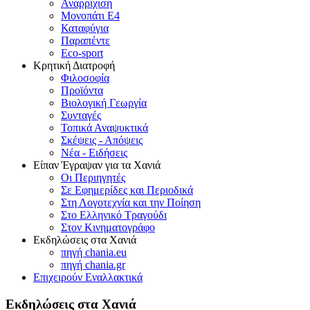
Αναρρίχιση
Μονοπάτι Ε4
Καταφύγια
Παραπέντε
Eco-sport
Κρητική Διατροφή
Φιλοσοφία
Προϊόντα
Βιολογική Γεωργία
Συνταγές
Τοπικά Αναψυκτικά
Σκέψεις - Απόψεις
Νέα - Ειδήσεις
Είπαν Έγραψαν για τα Χανιά
Οι Περιηγητές
Σε Εφημερίδες και Περιοδικά
Στη Λογοτεχνία και την Ποίηση
Στο Ελληνικό Τραγούδι
Στον Κινηματογράφο
Εκδηλώσεις στα Χανιά
πηγή chania.eu
πηγή chania.gr
Επιχειρούν Εναλλακτικά
Εκδηλώσεις στα Χανιά