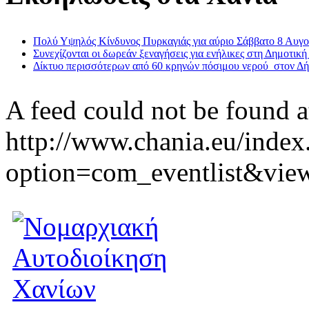
Πολύ Υψηλός Κίνδυνος Πυρκαγιάς για αύριο Σάββατο 8 Αυγ
Συνεχίζονται οι δωρεάν ξεναγήσεις για ενήλικες στη Δημοτική
Δίκτυο περισσότερων από 60 κρηνών πόσιμου νερού στον Δ
A feed could not be found a
http://www.chania.eu/index
option=com_eventlist&vie