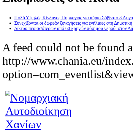
Πολύ Υψηλός Κίνδυνος Πυρκαγιάς για αύριο Σάββατο 8 Αυγ
Συνεχίζονται οι δωρεάν ξεναγήσεις για ενήλικες στη Δημοτική
Δίκτυο περισσότερων από 60 κρηνών πόσιμου νερού στον Δ
A feed could not be found a
http://www.chania.eu/index
option=com_eventlist&vie