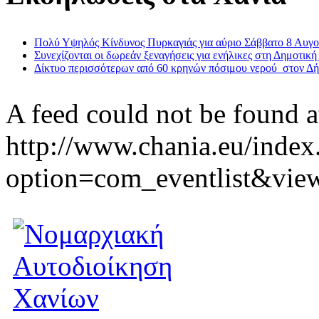
Πολύ Υψηλός Κίνδυνος Πυρκαγιάς για αύριο Σάββατο 8 Αυγ
Συνεχίζονται οι δωρεάν ξεναγήσεις για ενήλικες στη Δημοτική
Δίκτυο περισσότερων από 60 κρηνών πόσιμου νερού στον Δ
A feed could not be found a
http://www.chania.eu/index
option=com_eventlist&vie