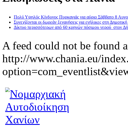
Πολύ Υψηλός Κίνδυνος Πυρκαγιάς για αύριο Σάββατο 8 Αυγ
Συνεχίζονται οι δωρεάν ξεναγήσεις για ενήλικες στη Δημοτική
Δίκτυο περισσότερων από 60 κρηνών πόσιμου νερού στον Δ
A feed could not be found a
http://www.chania.eu/index
option=com_eventlist&vie