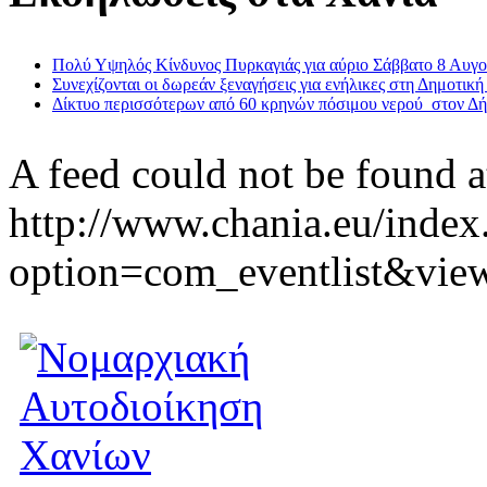
Πολύ Υψηλός Κίνδυνος Πυρκαγιάς για αύριο Σάββατο 8 Αυγ
Συνεχίζονται οι δωρεάν ξεναγήσεις για ενήλικες στη Δημοτική
Δίκτυο περισσότερων από 60 κρηνών πόσιμου νερού στον Δ
A feed could not be found a
http://www.chania.eu/index
option=com_eventlist&vie