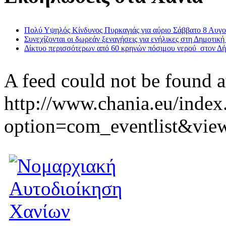
Πολύ Υψηλός Κίνδυνος Πυρκαγιάς για αύριο Σάββατο 8 Αυγ
Συνεχίζονται οι δωρεάν ξεναγήσεις για ενήλικες στη Δημοτική
Δίκτυο περισσότερων από 60 κρηνών πόσιμου νερού στον Δ
A feed could not be found a
http://www.chania.eu/index
option=com_eventlist&vie