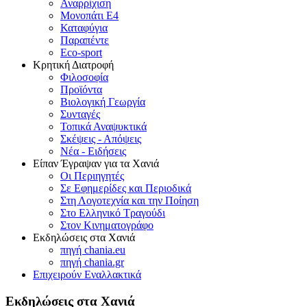
Αναρρίχιση
Μονοπάτι Ε4
Καταφύγια
Παραπέντε
Eco-sport
Κρητική Διατροφή
Φιλοσοφία
Προϊόντα
Βιολογική Γεωργία
Συνταγές
Τοπικά Αναψυκτικά
Σκέψεις - Απόψεις
Νέα - Ειδήσεις
Είπαν Έγραψαν για τα Χανιά
Οι Περιηγητές
Σε Εφημερίδες και Περιοδικά
Στη Λογοτεχνία και την Ποίηση
Στο Ελληνικό Τραγούδι
Στον Κινηματογράφο
Εκδηλώσεις στα Χανιά
πηγή chania.eu
πηγή chania.gr
Επιχειρούν Εναλλακτικά
Εκδηλώσεις στα Χανιά