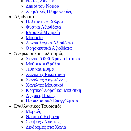
Νομός Χανίων
Δήμοι του Νομού
Χρηστικές Πληροφορίες
Αξιοθέατα
Πολιτιστικοί Χώροι
Φυσικά Αξιοθέατα
Ιστορικά Μνημεία
Μουσεία
Αρχαιολογικά Αξιοθέατα
Θρησκευτικά Αξιοθέατα
Άνθρωποι και Πολιτισμός
Χανιά: 5.000 Χρόνια Ιστορία
Μύθοι και Θρύλοι
Ήθη και Έθιμα
Χανιώτες Εικαστικοί
Χανιώτες Λογοτέχνες
Χανιώτες Μουσικοί
Κρητικοί Χοροί και Μουσική
Αρχαίες Πόλεις
Παραδοσιακά Επαγγέλματα
Εναλλακτικός Τουρισμός
Μορφές
Θεσμικά Κείμενα
Σκέψεις - Απόψεις
Διαδρομές στα Χανιά