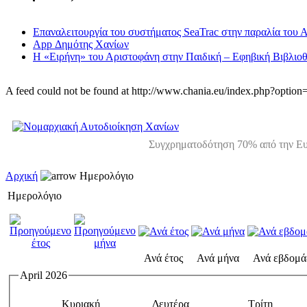
Επαναλειτουργία του συστήματος SeaTrac στην παραλία του 
App Δημότης Χανίων
Η «Ειρήνη» του Αριστοφάνη στην Παιδική – Εφηβική Βιβλιοθ
A feed could not be found at http://www.chania.eu/index.php?opt
Συγχρηματοδότηση 70% από την Ευ
Αρχική
Ημερολόγιο
Ημερολόγιο
Ανά έτος
Ανά μήνα
Ανά εβδομά
April 2026
Κυριακή
Δευτέρα
Τρίτη