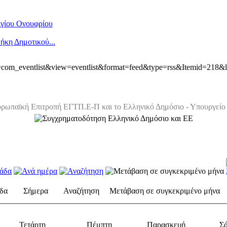
Αγίου Ονουφρίου
ήκη Δημοτικού...
ion=com_eventlist&view=eventlist&format=feed&type=rss&Itemid=218&
ρωπαϊκή Επιτροπή ΕΓΤΠ.Ε-Π και το Ελληνικό Δημόσιο - Υπουργείο 
δα
Σήμερα
Αναζήτηση
Μετάβαση σε συγκεκριμένο μήνα
Τετάρτη
Πέμπτη
Παρασκευή
Σ