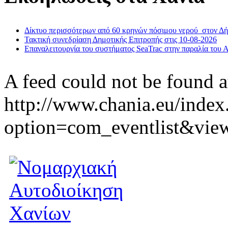
Δίκτυο περισσότερων από 60 κρηνών πόσιμου νερού στον Δ
Τακτική συνεδρίαση Δημοτικής Επιτροπής στις 10-08-2026
Επαναλειτουργία του συστήματος SeaTrac στην παραλία του 
A feed could not be found a
http://www.chania.eu/index
option=com_eventlist&vie