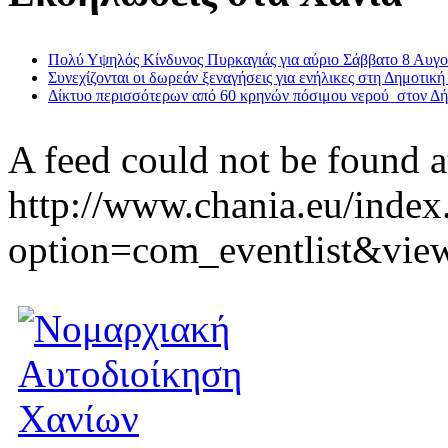
Πολύ Υψηλός Κίνδυνος Πυρκαγιάς για αύριο Σάββατο 8 Αυγ
Συνεχίζονται οι δωρεάν ξεναγήσεις για ενήλικες στη Δημοτική
Δίκτυο περισσότερων από 60 κρηνών πόσιμου νερού στον Δ
A feed could not be found a
http://www.chania.eu/index
option=com_eventlist&vie