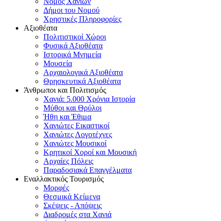
Νομός Χανίων
Δήμοι του Νομού
Χρηστικές Πληροφορίες
Αξιοθέατα
Πολιτιστικοί Χώροι
Φυσικά Αξιοθέατα
Ιστορικά Μνημεία
Μουσεία
Αρχαιολογικά Αξιοθέατα
Θρησκευτικά Αξιοθέατα
Άνθρωποι και Πολιτισμός
Χανιά: 5.000 Χρόνια Ιστορία
Μύθοι και Θρύλοι
Ήθη και Έθιμα
Χανιώτες Εικαστικοί
Χανιώτες Λογοτέχνες
Χανιώτες Μουσικοί
Κρητικοί Χοροί και Μουσική
Αρχαίες Πόλεις
Παραδοσιακά Επαγγέλματα
Εναλλακτικός Τουρισμός
Μορφές
Θεσμικά Κείμενα
Σκέψεις - Απόψεις
Διαδρομές στα Χανιά