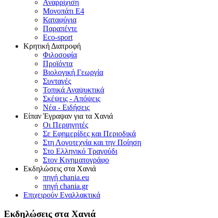
Αναρρίχιση
Μονοπάτι Ε4
Καταφύγια
Παραπέντε
Eco-sport
Κρητική Διατροφή
Φιλοσοφία
Προϊόντα
Βιολογική Γεωργία
Συνταγές
Τοπικά Αναψυκτικά
Σκέψεις - Απόψεις
Νέα - Ειδήσεις
Είπαν Έγραψαν για τα Χανιά
Οι Περιηγητές
Σε Εφημερίδες και Περιοδικά
Στη Λογοτεχνία και την Ποίηση
Στο Ελληνικό Τραγούδι
Στον Κινηματογράφο
Εκδηλώσεις στα Χανιά
πηγή chania.eu
πηγή chania.gr
Επιχειρούν Εναλλακτικά
Εκδηλώσεις στα Χανιά