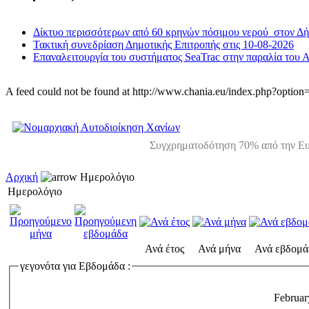
Δίκτυο περισσότερων από 60 κρηνών πόσιμου νερού στον Δ
Τακτική συνεδρίαση Δημοτικής Επιτροπής στις 10-08-2026
Επαναλειτουργία του συστήματος SeaTrac στην παραλία του 
A feed could not be found at http://www.chania.eu/index.php?opt
Συγχρηματοδότηση 70% από την Ευ
Αρχική
Ημερολόγιο
Ημερολόγιο
Ανά έτος
Ανά μήνα
Ανά εβδομά
γεγονότα για Εβδομάδα :
Februar