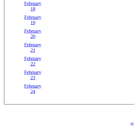
February
18
February
19
February
20
February
21
February
22
February
23
February
24
JE