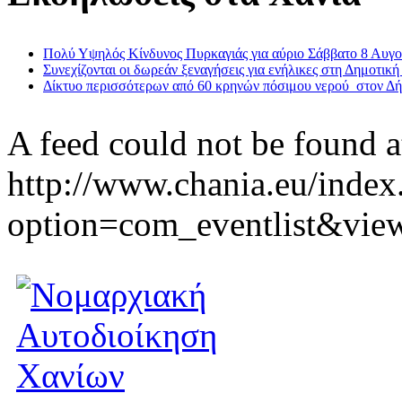
Πολύ Υψηλός Κίνδυνος Πυρκαγιάς για αύριο Σάββατο 8 Αυγ
Συνεχίζονται οι δωρεάν ξεναγήσεις για ενήλικες στη Δημοτική
Δίκτυο περισσότερων από 60 κρηνών πόσιμου νερού στον Δ
A feed could not be found a
http://www.chania.eu/index
option=com_eventlist&vie