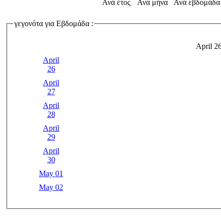
Ανά έτος
Ανά μήνα
Ανά εβδομάδα
γεγονότα για Εβδομάδα :
April 2
April
26
April
27
April
28
April
29
April
30
May 01
May 02