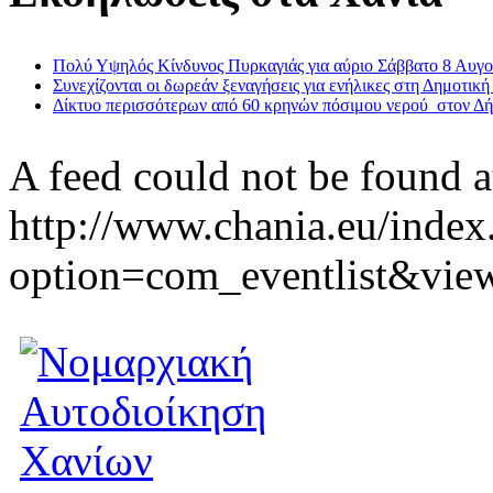
Πολύ Υψηλός Κίνδυνος Πυρκαγιάς για αύριο Σάββατο 8 Αυγ
Συνεχίζονται οι δωρεάν ξεναγήσεις για ενήλικες στη Δημοτική
Δίκτυο περισσότερων από 60 κρηνών πόσιμου νερού στον Δ
A feed could not be found a
http://www.chania.eu/index
option=com_eventlist&vie