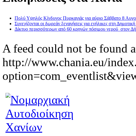
Πολύ Υψηλός Κίνδυνος Πυρκαγιάς για αύριο Σάββατο 8 Αυγ
Συνεχίζονται οι δωρεάν ξεναγήσεις για ενήλικες στη Δημοτική
Δίκτυο περισσότερων από 60 κρηνών πόσιμου νερού στον Δ
A feed could not be found a
http://www.chania.eu/index
option=com_eventlist&vie