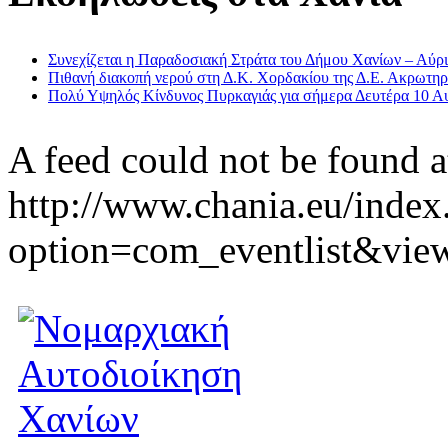
Συνεχίζεται η Παραδοσιακή Στράτα του Δήμου Χανίων – Αύριο
Πιθανή διακοπή νερού στη Δ.Κ. Χορδακίου της Δ.Ε. Ακρωτηρ
Πολύ Υψηλός Κίνδυνος Πυρκαγιάς για σήμερα Δευτέρα 10 Α
A feed could not be found a
http://www.chania.eu/index
option=com_eventlist&vie