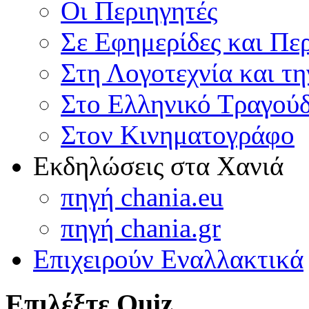
Οι Περιηγητές
Σε Εφημερίδες και Πε
Στη Λογοτεχνία και τ
Στο Ελληνικό Τραγούδ
Στον Κινηματογράφο
Εκδηλώσεις στα Χανιά
πηγή chania.eu
πηγή chania.gr
Επιχειρούν Εναλλακτικά
Επιλέξτε Quiz...