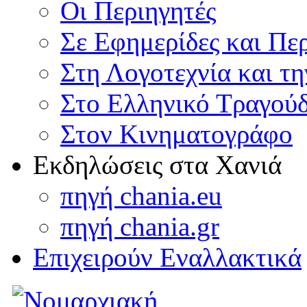
Οι Περιηγητές
Σε Εφημερίδες και Πε
Στη Λογοτεχνία και τ
Στο Ελληνικό Τραγούδ
Στον Κινηματογράφο
Εκδηλώσεις στα Χανιά
πηγή chania.eu
πηγή chania.gr
Επιχειρούν Εναλλακτικά