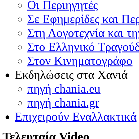
Οι Περιηγητές
Σε Εφημερίδες και Πε
Στη Λογοτεχνία και τ
Στο Ελληνικό Τραγούδ
Στον Κινηματογράφο
Εκδηλώσεις στα Χανιά
πηγή chania.eu
πηγή chania.gr
Επιχειρούν Εναλλακτικά
Τελευταία Video