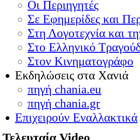
Οι Περιηγητές
Σε Εφημερίδες και Πε
Στη Λογοτεχνία και τ
Στο Ελληνικό Τραγούδ
Στον Κινηματογράφο
Εκδηλώσεις στα Χανιά
πηγή chania.eu
πηγή chania.gr
Επιχειρούν Εναλλακτικά
Τελευταία Video