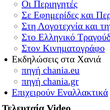
Οι Περιηγητές
Σε Εφημερίδες και Πε
Στη Λογοτεχνία και τ
Στο Ελληνικό Τραγούδ
Στον Κινηματογράφο
Εκδηλώσεις στα Χανιά
πηγή chania.eu
πηγή chania.gr
Επιχειρούν Εναλλακτικά
Τελευταία Video