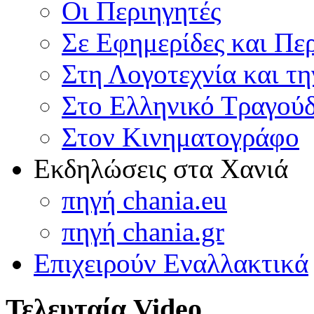
Οι Περιηγητές
Σε Εφημερίδες και Πε
Στη Λογοτεχνία και τ
Στο Ελληνικό Τραγούδ
Στον Κινηματογράφο
Εκδηλώσεις στα Χανιά
πηγή chania.eu
πηγή chania.gr
Επιχειρούν Εναλλακτικά
Τελευταία Video