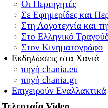
Οι Περιηγητές
Σε Εφημερίδες και Πε
Στη Λογοτεχνία και τ
Στο Ελληνικό Τραγούδ
Στον Κινηματογράφο
Εκδηλώσεις στα Χανιά
πηγή chania.eu
πηγή chania.gr
Επιχειρούν Εναλλακτικά
Τελευταία Video