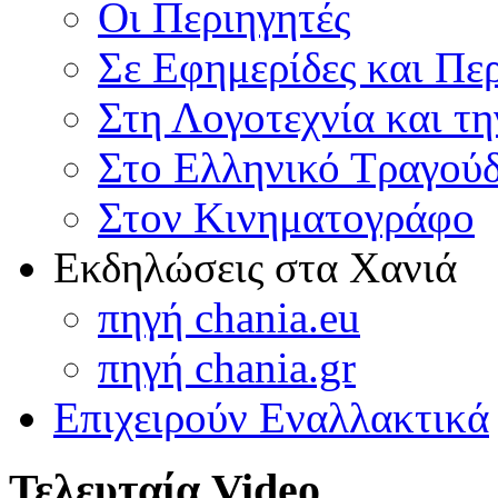
Οι Περιηγητές
Σε Εφημερίδες και Πε
Στη Λογοτεχνία και τ
Στο Ελληνικό Τραγούδ
Στον Κινηματογράφο
Εκδηλώσεις στα Χανιά
πηγή chania.eu
πηγή chania.gr
Επιχειρούν Εναλλακτικά
Τελευταία Video