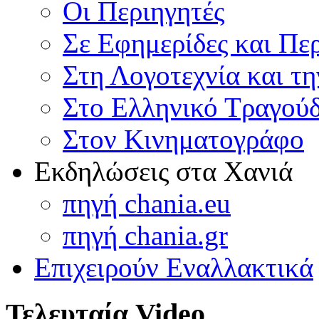
Οι Περιηγητές
Σε Εφημερίδες και Πε
Στη Λογοτεχνία και τ
Στο Ελληνικό Τραγούδ
Στον Κινηματογράφο
Εκδηλώσεις στα Χανιά
πηγή chania.eu
πηγή chania.gr
Επιχειρούν Εναλλακτικά
Τελευταία Video