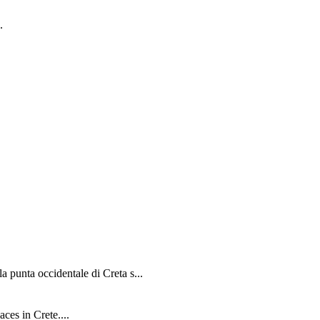
.
lla punta occidentale di Creta s...
aces in Crete....