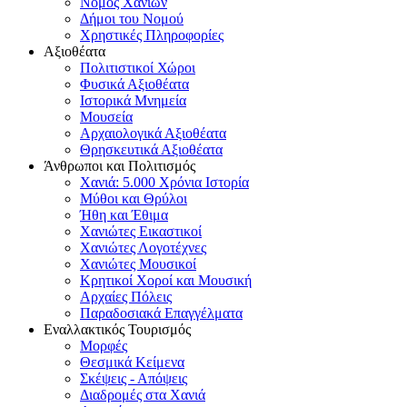
Νομός Χανίων
Δήμοι του Νομού
Χρηστικές Πληροφορίες
Αξιοθέατα
Πολιτιστικοί Χώροι
Φυσικά Αξιοθέατα
Ιστορικά Μνημεία
Μουσεία
Αρχαιολογικά Αξιοθέατα
Θρησκευτικά Αξιοθέατα
Άνθρωποι και Πολιτισμός
Χανιά: 5.000 Χρόνια Ιστορία
Μύθοι και Θρύλοι
Ήθη και Έθιμα
Χανιώτες Εικαστικοί
Χανιώτες Λογοτέχνες
Χανιώτες Μουσικοί
Κρητικοί Χοροί και Μουσική
Αρχαίες Πόλεις
Παραδοσιακά Επαγγέλματα
Εναλλακτικός Τουρισμός
Μορφές
Θεσμικά Κείμενα
Σκέψεις - Απόψεις
Διαδρομές στα Χανιά