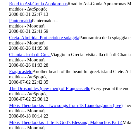
Road to Asi-Gonia Apokoronas
Road to Asi-Gonia Apokoronas.Mus
mathios - Διαδρομές
2008-08-31 22:47:13
Pantermakia
Pantermakia...
mathios - Μουσική
2008-08-31 22:41:59
Creta, Almirida: Porticciolo e spiaggia
Panoramica della spiaggia e d
mathios - Μουσική
2008-08-26 01:05:39
Chania - Isola di Creta
Viaggio in Grecia: visita alla città di Chania 
mathios - Μουσική
2008-08-26 01:03:28
Fragocastelo
Another beach of the beautiful greek island Crete. A b
mathios - Διαδρομές
2008-07-02 22:42:35
The Drosoulites (dew men) of Fragocastello
Every year at the end 
mathios - Διαδρομές
2008-07-02 22:38:12
Mikis Theodorakis - Two songs from 18 Lianotragouda (live)
Theo
mathios - Μουσική
2008-06-18 00:14:22
Mikis Theodorakis -Life Is God's Blessing- Malouchos Part 4
Miki
mathios - Μουσική