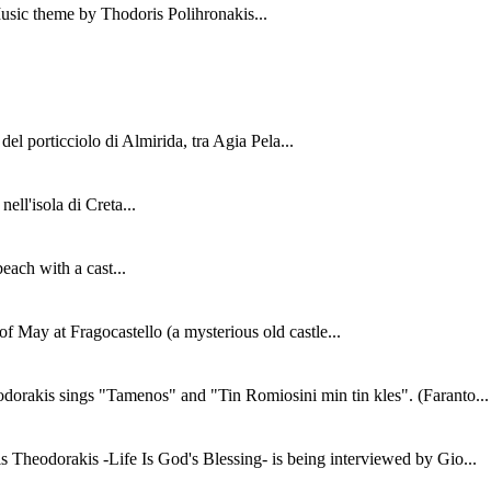
ic theme by Thodoris Polihronakis...
el porticciolo di Almirida, tra Agia Pela...
nell'isola di Creta...
each with a cast...
of May at Fragocastello (a mysterious old castle...
dorakis sings "Tamenos" and "Tin Romiosini min tin kles". (Faranto...
s Theodorakis -Life Is God's Blessing- is being interviewed by Gio...