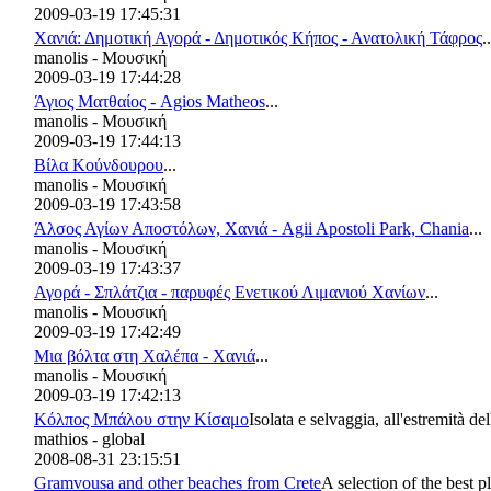
2009-03-19 17:45:31
Χανιά: Δημοτική Αγορά - Δημοτικός Κήπος - Ανατολική Τάφρος
..
manolis - Μουσική
2009-03-19 17:44:28
Άγιος Ματθαίος - Agios Matheos
...
manolis - Μουσική
2009-03-19 17:44:13
Βίλα Κούνδουρου
...
manolis - Μουσική
2009-03-19 17:43:58
Άλσος Αγίων Αποστόλων, Χανιά - Agii Apostoli Park, Chania
...
manolis - Μουσική
2009-03-19 17:43:37
Αγορά - Σπλάτζια - παρυφές Ενετικού Λιμανιού Χανίων
...
manolis - Μουσική
2009-03-19 17:42:49
Μια βόλτα στη Χαλέπα - Χανιά
...
manolis - Μουσική
2009-03-19 17:42:13
Κόλπος Μπάλου στην Κίσαμο
Isolata e selvaggia, all'estremità de
mathios - global
2008-08-31 23:15:51
Gramvousa and other beaches from Crete
A selection of the best pl