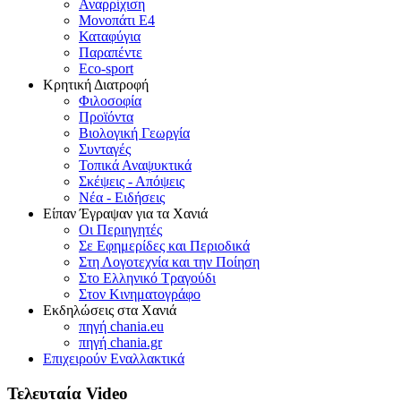
Αναρρίχιση
Μονοπάτι Ε4
Καταφύγια
Παραπέντε
Eco-sport
Κρητική Διατροφή
Φιλοσοφία
Προϊόντα
Βιολογική Γεωργία
Συνταγές
Τοπικά Αναψυκτικά
Σκέψεις - Απόψεις
Νέα - Ειδήσεις
Είπαν Έγραψαν για τα Χανιά
Οι Περιηγητές
Σε Εφημερίδες και Περιοδικά
Στη Λογοτεχνία και την Ποίηση
Στο Ελληνικό Τραγούδι
Στον Κινηματογράφο
Εκδηλώσεις στα Χανιά
πηγή chania.eu
πηγή chania.gr
Επιχειρούν Εναλλακτικά
Τελευταία Video