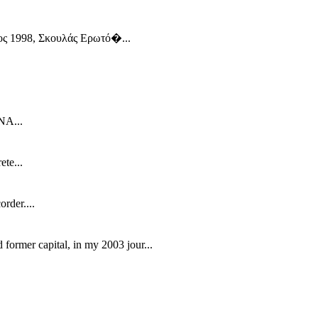
αίος 1998, Σκουλάς Ερωτό�...
Α...
ete...
rder....
d former capital, in my 2003 jour...