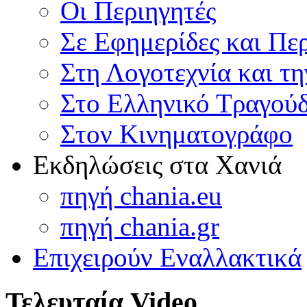
Οι Περιηγητές
Σε Εφημερίδες και Πε
Στη Λογοτεχνία και τ
Στο Ελληνικό Τραγούδ
Στον Κινηματογράφο
Εκδηλώσεις στα Χανιά
πηγή chania.eu
πηγή chania.gr
Επιχειρούν Εναλλακτικά
Τελευταία Video