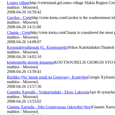
Loutro village
http://creteisland.grLoutro village Sfakia Region Cre
mathios - Μουσική
2008-04-26 16:59:42
Gavdos - Crete
http://crete-kreta.comGavdos is the southernmost is
mathios - Μουσική
2008-04-26 14:11:00
Chania - Crete
http://crete-kreta.comChania is considered the most p
mathios - Μουσική
2008-04-26 14:08:07
Kroustalovrahionati (G. Koutsourelis)
Nikos Katritzidakis:Thiaboli
mathios - Μουσική
2008-04-26 14:02:10
koutsourelis giorgis kissamos
KOUTSOURELIS GIORGIS STO 
mathios - Μουσική
2008-04-26 13:59:41
Rizitiko (Na 'moun pouli tsi Genovas) - Kontylies
Giorgis Xylouris
mathios - Μουσική
2008-04-26 13:57:36
Giannhs Xaroulis - Voskaroudaki - Eksw Lakwnia
Apo th synaylia
mathios - Μουσική
2008-04-26 13:55:02
Giannis Xaroulis - Sths Gramvousas t'akrwthri (live)
Giannis Xaroul
mathios - Μουσική