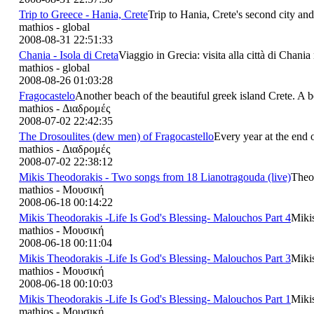
Trip to Greece - Hania, Crete
Trip to Hania, Crete's second city and
mathios - global
2008-08-31 22:51:33
Chania - Isola di Creta
Viaggio in Grecia: visita alla città di Chania n
mathios - global
2008-08-26 01:03:28
Fragocastelo
Another beach of the beautiful greek island Crete. A be
mathios - Διαδρομές
2008-07-02 22:42:35
The Drosoulites (dew men) of Fragocastello
Every year at the end o
mathios - Διαδρομές
2008-07-02 22:38:12
Mikis Theodorakis - Two songs from 18 Lianotragouda (live)
Theod
mathios - Μουσική
2008-06-18 00:14:22
Mikis Theodorakis -Life Is God's Blessing- Malouchos Part 4
Mikis
mathios - Μουσική
2008-06-18 00:11:04
Mikis Theodorakis -Life Is God's Blessing- Malouchos Part 3
Mikis
mathios - Μουσική
2008-06-18 00:10:03
Mikis Theodorakis -Life Is God's Blessing- Malouchos Part 1
Mikis
mathios - Μουσική