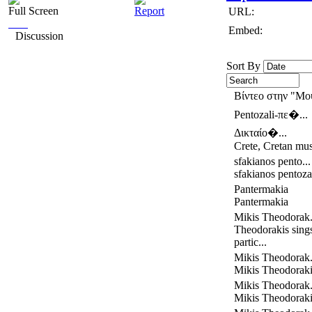
Full Screen
Report
URL:
Embed:
Discussion
Sort By
Βίντεο στην "Μο
Pentozali-πε�...
Δικταίο�...
Crete, Cretan mu
sfakianos pento...
sfakianos pentoza
Pantermakia
Pantermakia
Mikis Theodorak.
Theodorakis sings
partic...
Mikis Theodorak.
Mikis Theodorakis
Mikis Theodorak.
Mikis Theodorakis