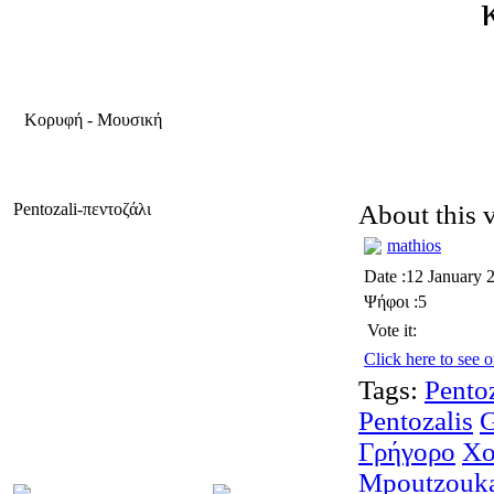
Κορυφή
-
Μουσική
Pentozali-πεντοζάλι
About this 
mathios
Date :12 January 
Ψήφοι :5
Vote it:
Click here to see o
Tags:
Pentoz
Pentozalis
G
Γρήγορο
Χο
Mpoutzouk